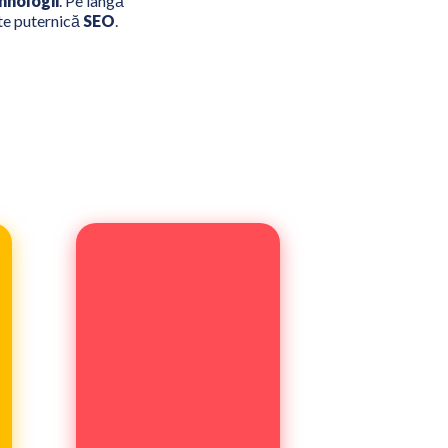
hnologii
. Pe langă
rte puternică
SEO
.