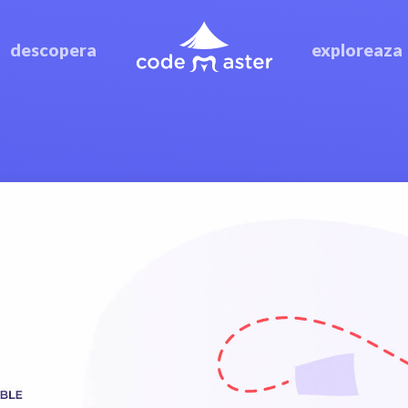
descopera
exploreaza