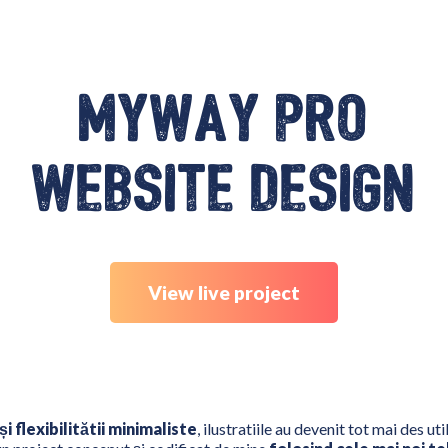
MyWay Pro
website design
View live project
și flexibilitătii minimaliste
, ilustratiile au devenit tot mai des uti