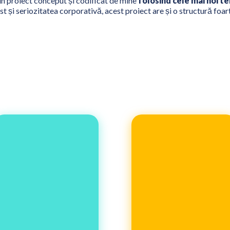
 proiect conceput și codificat de mine
folosind cele mai noi te
st și seriozitatea corporativă, acest proiect are și o structură foa