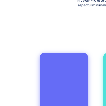
MyWay Pro este un
aspectul minimali