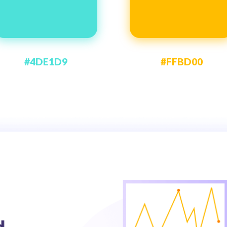
#4DE1D9
#FFBD00